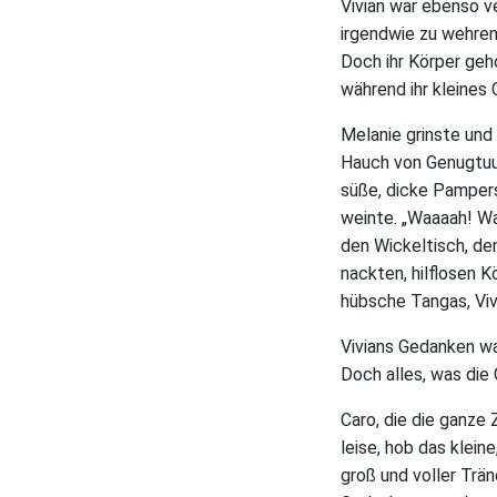
Vivian war ebenso v
irgendwie zu wehren
Doch ihr Körper ge
während ihr kleines
Melanie grinste und 
Hauch von Genugtuung
süße, dicke Pampers 
weinte. „Waaaah! Wa
den Wickeltisch, den
nackten, hilflosen K
hübsche Tangas, Viv
Vivians Gedanken wa
Doch alles, was die
Caro, die die ganze 
leise, hob das klei
groß und voller Trän