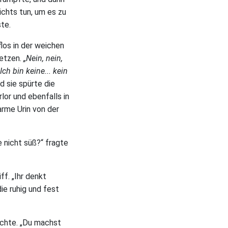
chts tun, um es zu
ste.
flos in der weichen
setzen.
„Nein, nein,
Ich bin keine... kein
d sie spürte die
rlor und ebenfalls in
arme Urin von der
e nicht süß?“ fragte
f. „Ihr denkt
ie ruhig und fest
lachte. „Du machst