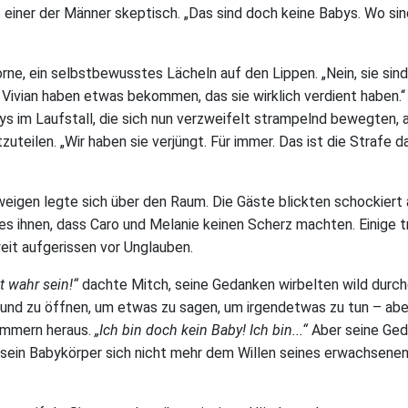
e einer der Männer skeptisch. „Das sind doch keine Babys. Wo sin
rne, ein selbstbewusstes Lächeln auf den Lippen. „Nein, sie sind 
d Vivian haben etwas bekommen, das sie wirklich verdient haben.“
ys im Laufstall, die sich nun verzweifelt strampelnd bewegten, 
zuteilen. „Wir haben sie verjüngt. Für immer. Das ist die Strafe d
eigen legte sich über den Raum. Die Gäste blickten schockiert 
 ihnen, dass Caro und Melanie keinen Scherz machten. Einige tr
weit aufgerissen vor Unglauben.
t wahr sein!“
dachte Mitch, seine Gedanken wirbelten wild durche
und zu öffnen, um etwas zu sagen, um irgendetwas zu tun – aber
immern heraus.
„Ich bin doch kein Baby! Ich bin...“
Aber seine Ge
sein Babykörper sich nicht mehr dem Willen seines erwachsene