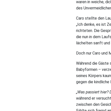
waren in weiche, dic
des Unvermeidlichen
Caro stellte den La
„Ich denke, es ist Z
richteten. Die Gesp
die nun in dem Laufs
lächelten sanft und 
Doch nur Caro und M
Während die Gäste s
Babyformen – verzw
seines Körpers kaum
gegen die kindliche 
„Was passiert hier? D
während er versucht
zwischen den Gesich
fühlte sich fremd an