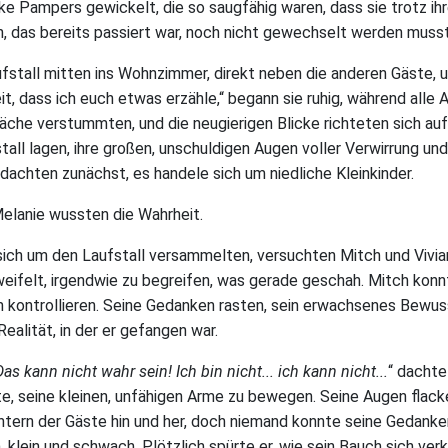
ke Pampers gewickelt, die so saugfähig waren, dass sie trotz ih
, das bereits passiert war, noch nicht gewechselt werden muss
ufstall mitten ins Wohnzimmer, direkt neben die anderen Gäste, u
eit, dass ich euch etwas erzähle,“ begann sie ruhig, während alle 
räche verstummten, und die neugierigen Blicke richteten sich auf
tall lagen, ihre großen, unschuldigen Augen voller Verwirrung un
dachten zunächst, es handele sich um niedliche Kleinkinder.
elanie wussten die Wahrheit.
ich um den Laufstall versammelten, versuchten Mitch und Vivian –
eifelt, irgendwie zu begreifen, was gerade geschah. Mitch kon
 kontrollieren. Seine Gedanken rasten, sein erwachsenes Bewu
Realität, in der er gefangen war.
as kann nicht wahr sein! Ich bin nicht... ich kann nicht...
“ dachte
e, seine kleinen, unfähigen Arme zu bewegen. Seine Augen flacke
tern der Gäste hin und her, doch niemand konnte seine Gedanken
, klein und schwach. Plötzlich spürte er, wie sein Bauch sich ve