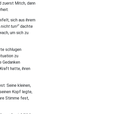
nd zuerst Mitch, dann
heit.
felt, sich aus ihrem
 nicht tun!“
dachte
wach, um sich zu
ste schlugen
ituation zu
e Gedanken
Kraft hatte, ihren
st. Seine kleinen,
seinen Kopf legte,
 ihre Stimme fest,