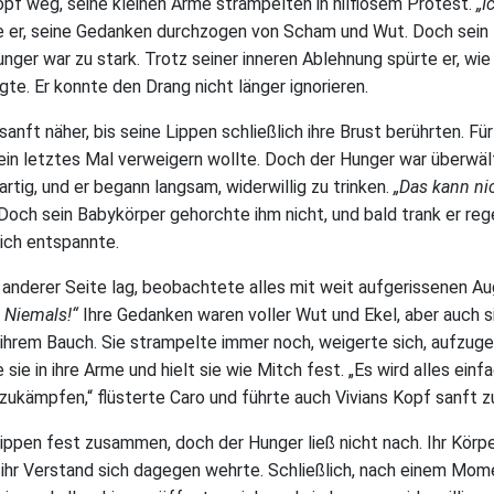
pf weg, seine kleinen Arme strampelten in hilflosem Protest.
„I
 er, seine Gedanken durchzogen von Scham und Wut. Doch sein
nger war zu stark. Trotz seiner inneren Ablehnung spürte er, wie
te. Er konnte den Drang nicht länger ignorieren.
anft näher, bis seine Lippen schließlich ihre Brust berührten. F
s ein letztes Mal verweigern wollte. Doch der Hunger war überwäl
artig, und er begann langsam, widerwillig zu trinken.
„Das kann nic
Doch sein Babykörper gehorchte ihm nicht, und bald trank er re
sich entspannte.
s anderer Seite lag, beobachtete alles mit weit aufgerissenen A
! Niemals!“
Ihre Gedanken waren voller Wut und Ekel, aber auch s
ihrem Bauch. Sie strampelte immer noch, weigerte sich, aufzug
 sie in ihre Arme und hielt sie wie Mitch fest. „Es wird alles einf
ukämpfen,“ flüsterte Caro und führte auch Vivians Kopf sanft zu 
Lippen fest zusammen, doch der Hunger ließ nicht nach. Ihr Körpe
 ihr Verstand sich dagegen wehrte. Schließlich, nach einem M