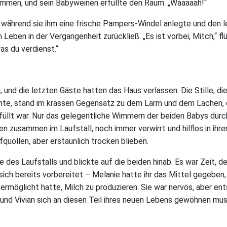
men, und sein Babyweinen erfüllte den Raum. „Waaaaah!“
, während sie ihm eine frische Pampers-Windel anlegte und den 
eben in der Vergangenheit zurückließ. „Es ist vorbei, Mitch,“ flü
as du verdienst.“
, und die letzten Gäste hatten das Haus verlassen. Die Stille, di
te, stand im krassen Gegensatz zu dem Lärm und dem Lachen, 
üllt war. Nur das gelegentliche Wimmern der beiden Babys durc
en zusammen im Laufstall, noch immer verwirrt und hilflos in ih
ufquollen, aber erstaunlich trocken blieben.
 des Laufstalls und blickte auf die beiden hinab. Es war Zeit, d
sich bereits vorbereitet – Melanie hatte ihr das Mittel gegeben,
 ermöglicht hatte, Milch zu produzieren. Sie war nervös, aber en
und Vivian sich an diesen Teil ihres neuen Lebens gewöhnen mus