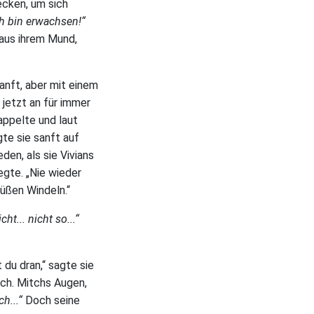
ecken, um sich
 Ich bin erwachsen!“
aus ihrem Mund,
sanft, aber mit einem
 jetzt an für immer
zappelte und laut
te sie sanft auf
den, als sie Vivians
egte. „Nie wieder
süßen Windeln.“
cht... nicht so...“
 du dran,“ sagte sie
sch. Mitchs Augen,
ch...“
Doch seine