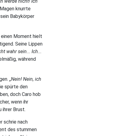
ch werde nicht! Ich
 Magen knurrte
 sein Babykörper
ür einen Moment hielt
tigend. Seine Lippen
ht wahr sein... Ich...
gelmäßig, während
ugen.
„Nein! Nein, ich
ie spürte den
eben, doch Caro hob
acher, wenn ihr
ihrer Brust.
r schrie nach
oment des stummen