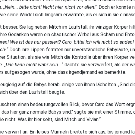
s.
„Nein... bitte nicht! Nicht hier, nicht vor allen!“
Doch er konnte ni
wie seine Windel sich langsam erwärmte, als er sich in sie einnäs
t besser. Sie lag neben Mitch im Laufstall, ihr winziger Körper hil
Ihre Gedanken waren ein chaotischer Wirbel aus Scham und Ent
ren! Wie ist das nur passiert? Caro, bitte! Ich will nicht so enden! 
ich!“
Doch ihre Lippen formten nur unverständliche Babylaute, un
er Situation, als sie wie Mitch die Kontrolle über ihren Körper ve
e.
„Das kann nicht wahr sein...
“ dachte sie verzweifelt, als der w
s aufgesogen wurde, ohne dass irgendjemand es bemerkte.
eugierig auf die Babys herab, einige von ihnen lächelten. „Sind di
 sich über den Laufstall beugte.
uschten einen bedeutungsvollen Blick, bevor Caro das Wort ergrif
 das hier ganz normale Babys sind,“ sagte sie mit einer Stimme, d
ie nicht. Was ihr hier seht, sind Mitch und Vivian.“
ie verwirrt an. Ein leises Murmeln breitete sich aus, bis jemand 