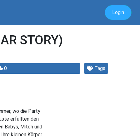
Login
 AR STORY)
0
Tags
mmer, wo die Party
ste erfüllten den
en Babys, Mitch und
 Ihre kleinen Körper