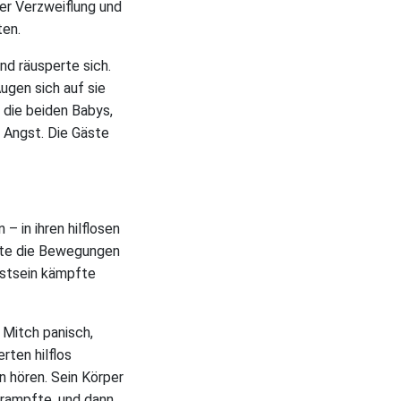
rer Verzweiflung und
ten.
nd räusperte sich.
Augen sich auf sie
 die beiden Babys,
d Angst. Die Gäste
 in ihren hilflosen
nte die Bewegungen
sstsein kämpfte
 Mitch panisch,
rten hilflos
 hören. Sein Körper
rkrampfte, und dann