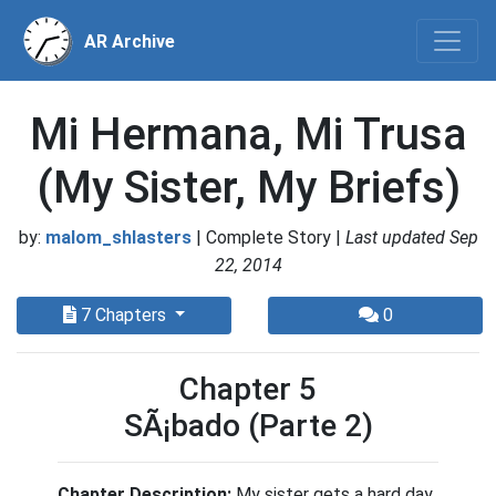
AR Archive
Mi Hermana, Mi Trusa
(My Sister, My Briefs)
by:
malom_shlasters
| Complete Story |
Last updated Sep
22, 2014
7 Chapters
0
Chapter 5
SÃ¡bado (Parte 2)
Chapter Description:
My sister gets a hard day