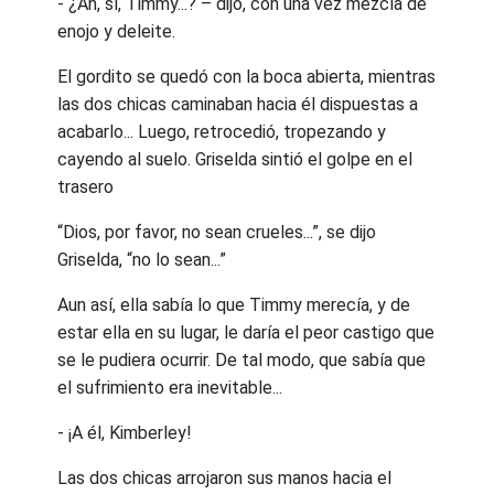
- ¿Ah, sí, Timmy...? – dijo, con una vez mezcla de
enojo y deleite.
El gordito se quedó con la boca abierta, mientras
las dos chicas caminaban hacia él dispuestas a
acabarlo... Luego, retrocedió, tropezando y
cayendo al suelo. Griselda sintió el golpe en el
trasero
“Dios, por favor, no sean crueles...”, se dijo
Griselda, “no lo sean...”
Aun así, ella sabía lo que Timmy merecía, y de
estar ella en su lugar, le daría el peor castigo que
se le pudiera ocurrir. De tal modo, que sabía que
el sufrimiento era inevitable...
- ¡A él, Kimberley!
Las dos chicas arrojaron sus manos hacia el